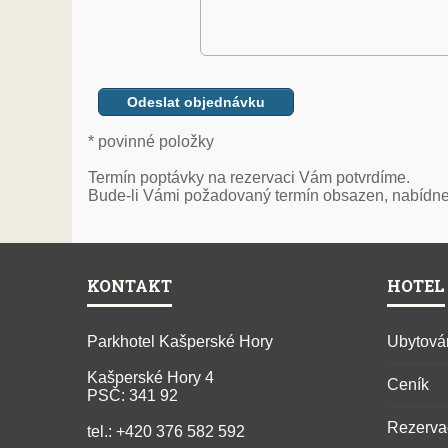
* povinné položky
Termín poptávky na rezervaci Vám potvrdíme.
Bude-li Vámi požadovaný termín obsazen, nabídn
KONTAKT
HOTEL
Parkhotel Kašperské Hory
Ubytová
Kašperské Hory 4
Ceník
PSČ: 341 92
Rezerva
tel.: +420 376 582 592