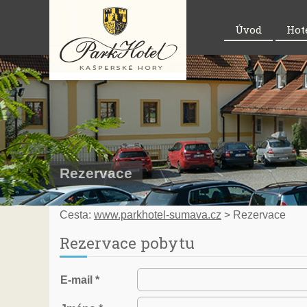
Úvod
Hot
Rezervace
Cesta:
www.parkhotel-sumava.cz
>
Rezervace
Rezervace pobytu
E-mail *