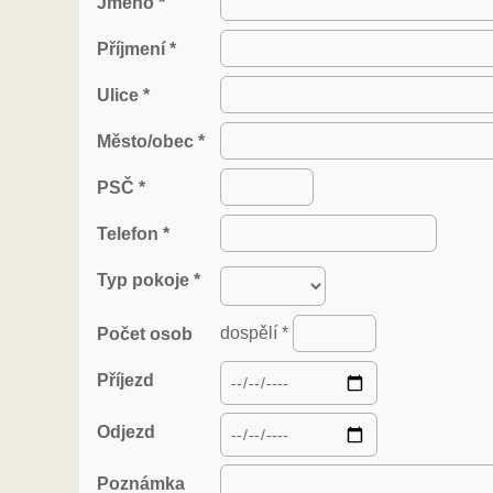
Jméno *
Příjmení *
Ulice *
Město/obec *
PSČ *
Telefon *
Typ pokoje *
dospělí *
Počet osob
Příjezd
Odjezd
Poznámka