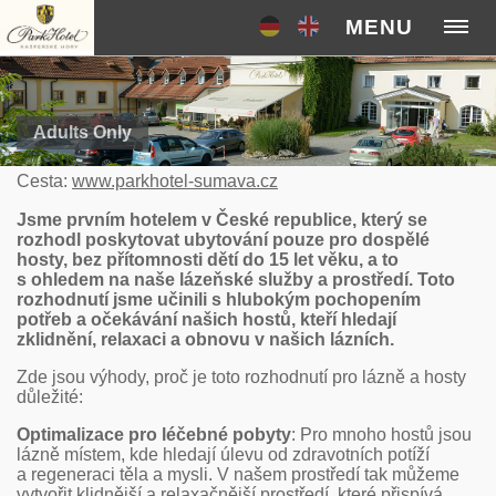
MENU
Adults Only
Cesta:
www.parkhotel-sumava.cz
Jsme prvním hotelem v České republice, který se
rozhodl poskytovat ubytování pouze pro dospělé
hosty, bez přítomnosti dětí do 15 let věku, a to
s ohledem na naše lázeňské služby a prostředí. Toto
rozhodnutí jsme učinili s hlubokým pochopením
potřeb a očekávání našich hostů, kteří hledají
zklidnění, relaxaci a obnovu v našich lázních.
Zde jsou výhody, proč je toto rozhodnutí pro lázně a hosty
důležité:
Optimalizace pro léčebné pobyty
: Pro mnoho hostů jsou
lázně místem, kde hledají úlevu od zdravotních potíží
a regeneraci těla a mysli. V našem prostředí tak můžeme
vytvořit klidnější a relaxačnější prostředí, které přispívá