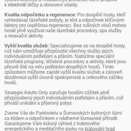
k efektivitě léčby a obnovení vitality.
Kvalita odpočinku a regenerace
: Pro dospělé hosty, kteří
vyhledávají lázeňské pobyty, je klid a odpočinek klíčovými
faktory pro úspěšnou regeneraci. Bez rušivých vlivů mohou
hosté plně využívat naše lázeňské procedury, spa služby
a relaxační aktivity.
Vyšší kvalita služeb
: Specializujeme se na dospělé hosty,
což nám umožňuje přizpůsobit všechny služby jejich
individuálním potřebám a přáním. Nabízíme speciální
lázeňské programy, léčebné procedury a aktivity, které jsou
přesně šité na míru potřebám dospělých hostů. Tímto
způsobem můžeme zajistit vyšší kvalitu služeb a zároveň
dosáhnout vyšší úrovně spokojenosti a celkového zážitku
hostů.
Strategie Adults Only zaručuje hostům zážitek plně
přizpůsobený jejich individuálním potřebám a přáním, což
přináší unikátní a příjemný pobyt.
Zveme Vás do Parkhotelu a Šumavských bylinných lázní
za klidem a odpočinkem v nádherné šumavské přírodě.
Garantujeme Vám krásný výhled z hotelového
energetického a meditačního parku na
královský hrad