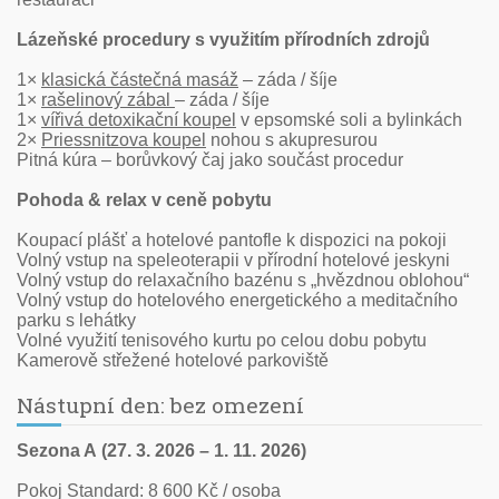
Lázeňské procedury s využitím přírodních zdrojů
1×
klasická částečná masáž
– záda / šíje
1×
rašelinový zábal
– záda / šíje
1×
vířivá detoxikační koupel
v epsomské soli a bylinkách
2×
Priessnitzova koupel
nohou s akupresurou
Pitná kúra – borůvkový čaj jako součást procedur
Pohoda & relax v ceně pobytu
Koupací plášť a hotelové pantofle k dispozici na pokoji
Volný vstup na speleoterapii v přírodní hotelové jeskyni
Volný vstup do relaxačního bazénu s „hvězdnou oblohou“
Volný vstup do hotelového energetického a meditačního
parku s lehátky
Volné využití tenisového kurtu po celou dobu pobytu
Kamerově střežené hotelové parkoviště
Nástupní den: bez omezení
Sezona A (27. 3. 2026 – 1. 11. 2026)
Pokoj Standard: 8 600 Kč / osoba