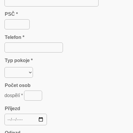
PSČ *
Telefon *
Typ pokoje *
Počet osob
dospělí *
Příjezd
Odjezd