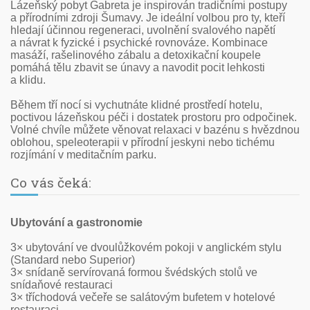
Lázeňský pobyt Gabreta je inspirován tradičními postupy
a přírodními zdroji Šumavy. Je ideální volbou pro ty, kteří
hledají účinnou regeneraci, uvolnění svalového napětí
a návrat k fyzické i psychické rovnováze. Kombinace
masáží, rašelinového zábalu a detoxikační koupele
pomáhá tělu zbavit se únavy a navodit pocit lehkosti
a klidu.
Během tří nocí si vychutnáte klidné prostředí hotelu,
poctivou lázeňskou péči i dostatek prostoru pro odpočinek.
Volné chvíle můžete věnovat relaxaci v bazénu s hvězdnou
oblohou, speleoterapii v přírodní jeskyni nebo tichému
rozjímání v meditačním parku.
Co vás čeká:
Ubytování a gastronomie
3× ubytování ve dvoulůžkovém pokoji v anglickém stylu
(Standard nebo Superior)
3× snídaně servírovaná formou švédských stolů ve
snídaňové restauraci
3× tříchodová večeře se salátovým bufetem v hotelové
restauraci