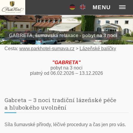
MENU
GABRETA, šumavská relaxace - pobyt na 3 noci
Cesta:
www.parkhotel-sumava.cz
>
Lázeňské balíčky
"GABRETA"
pobyt na 3 noci
platný od 06.02.2026 – 13.12.2026
Gabreta – 3 noci tradiční lázeňské péče
a hlubokého uvolnění
Síla šumavské přírody, léčivé procedury a čas jen pro vás.