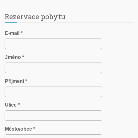
Rezervace pobytu
E-mail *
Jméno *
Příjmení *
Ulice *
Město/obec *