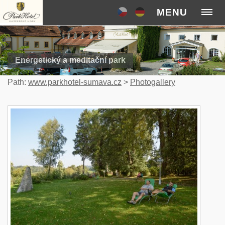
MENU
Energetický a meditační park
Path:
www.parkhotel-sumava.cz
>
Photogallery