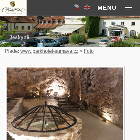
MENU
Jeskyně
Pfade:
www.parkhotel-sumava.cz
>
Foto