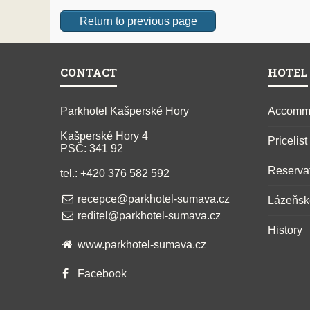
Return to previous page
CONTACT
HOTEL
Parkhotel Kašperské Hory
Accomm
Kašperské Hory 4
Pricelist
PSČ: 341 92
Reserva
tel.: +420 376 582 592
recepce@parkhotel-sumava.cz
Lázeňsk
reditel@parkhotel-sumava.cz
History
www.parkhotel-sumava.cz
Facebook