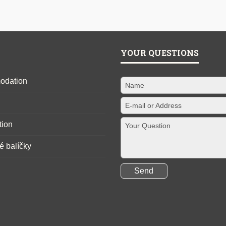
YOUR QUESTIONS
odation
tion
é balíčky