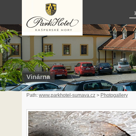
Vinárna
Path:
www.parkhotel-sumava.cz
>
Photogallery