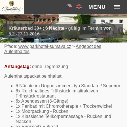
MENU
Kräuterbad 30+ : 6 Nächte - gültig im Termin von
5.2.-27.11.2016
Pfade:
www.parkhotel-sumava.cz
>
Angebot des
Aufenthaltes
Anfangstag:
ohne Begrenzung
Aufenthaltspacket beinhaltet:
6 Nächte im Doppelzimmer - typ Standard / Superior
6x Reichhaltiges Frühstück im attraktiven
Frühstückrestaurant
6x Abendessen (3-Gänge)
1x Perlbad mit Chromotherapie + Trockenwickel
1x Moorpackung - Rücken
1x Klassische Teilkörpermassage - Rücken und
Nacken
5x Priessnitz Fuβbad