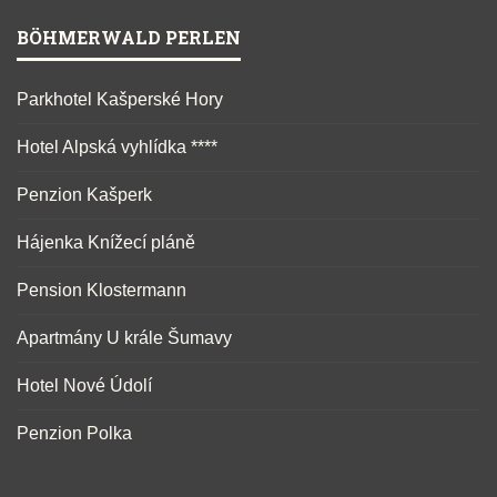
BÖHMERWALD PERLEN
Parkhotel Kašperské Hory
Hotel Alpská vyhlídka ****
Penzion Kašperk
Hájenka Knížecí pláně
Pension Klostermann
Apartmány U krále Šumavy
Hotel Nové Údolí
Penzion Polka